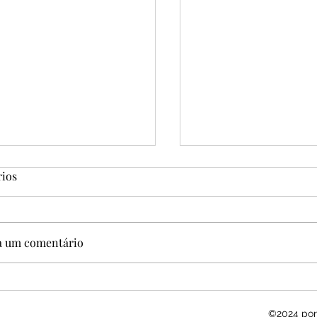
ios
Pudim Clássico
a um comentário
 de Chocolate
©2024 por