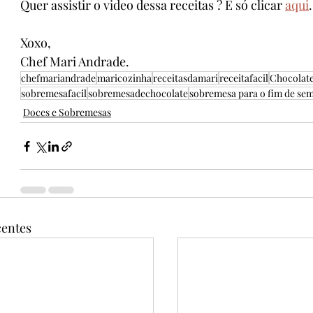
Quer assistir o video dessa receitas ? É só clicar 
aqui
.
Xoxo,
Chef Mari Andrade.
chefmariandrade
maricozinha
receitasdamari
receitafacil
Chocolat
sobremesafacil
sobremesadechocolate
sobremesa para o fim de se
Doces e Sobremesas
centes