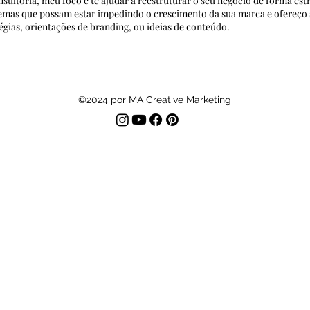
sultoria, meu foco é te ajudar a reestruturar o seu negócio de forma estra
emas que possam estar impedindo o crescimento da sua marca e ofereço s
égias, orientações de branding, ou ideias de conteúdo.
©2024 por MA Creative Marketing