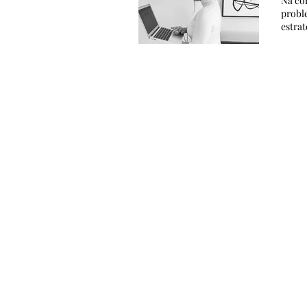
Na con
probl
estrat