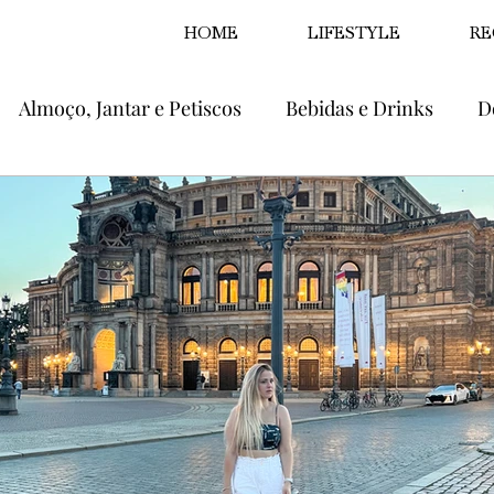
HOME
LIFESTYLE
RE
Almoço, Jantar e Petiscos
Bebidas e Drinks
D